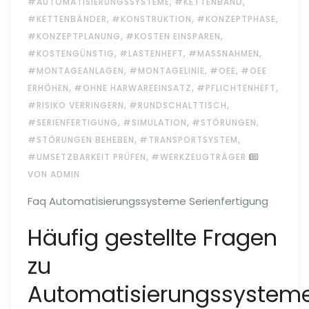
,
,
#AUTOMATISIERUNGSSYSTEME
#KETTENBAND
,
,
,
#KETTENBÄNDER
#KONSTRUKTION
#KONZEPTPHASE
,
,
#KONZEPTPLANUNG
#KOSTEN EINSPAREN
,
,
,
#KOSTENGÜNSTIG
#LASTENHEFT
#MASSNAHMEN
,
,
,
#MONTAGEANLAGEN
#MONTAGELINIE
#OEE
#OEE
,
,
,
ERHÖHEN
#OHNE HARWAREEINSATZ
#PFLICHTENHEFT
,
,
#RISIKO VERRINGERN
#RUNDSCHALTTISCH
,
,
,
#SERIENFERTIGUNG
#SIMULATION
#STÖRUNGEN
,
,
#STÖRUNGEN BEHEBEN
#TRANSPORTSYSTEM
,
#UMSETZBARKEIT PRÜFEN
#WERKZEUGTRÄGER
VON ADMIN
Faq Automatisierungssysteme Serienfertigung
Häufig gestellte Fragen
zu
Automatisierungssystem