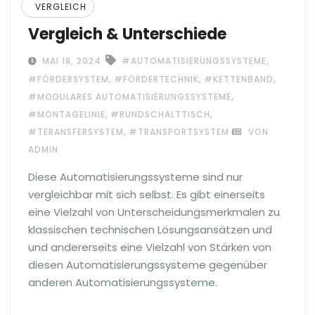
VERGLEICH
Vergleich & Unterschiede
,
MAI 18, 2024
#AUTOMATISIERUNGSSYSTEME
,
,
,
#FÖRDERSYSTEM
#FÖRDERTECHNIK
#KETTENBAND
,
#MODULARES AUTOMATISIERUNGSSYSTEME
,
,
#MONTAGELINIE
#RUNDSCHALTTISCH
,
#TERANSFERSYSTEM
#TRANSPORTSYSTEM
VON
ADMIN
Diese Automatisierungssysteme sind nur
vergleichbar mit sich selbst. Es gibt einerseits
eine Vielzahl von Unterscheidungsmerkmalen zu
klassischen technischen Lösungsansätzen und
und andererseits eine Vielzahl von Stärken von
diesen Automatisierungssysteme gegenüber
anderen Automatisierungssysteme.