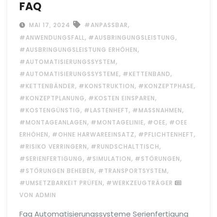
FAQ
,
MAI 17, 2024
#ANPASSBAR
,
,
#ANWENDUNGSFALL
#AUSBRINGUNGSLEISTUNG
,
#AUSBRINGUNGSLEISTUNG ERHÖHEN
,
#AUTOMATISIERUNGSSYSTEM
,
,
#AUTOMATISIERUNGSSYSTEME
#KETTENBAND
,
,
,
#KETTENBÄNDER
#KONSTRUKTION
#KONZEPTPHASE
,
,
#KONZEPTPLANUNG
#KOSTEN EINSPAREN
,
,
,
#KOSTENGÜNSTIG
#LASTENHEFT
#MASSNAHMEN
,
,
,
#MONTAGEANLAGEN
#MONTAGELINIE
#OEE
#OEE
,
,
,
ERHÖHEN
#OHNE HARWAREEINSATZ
#PFLICHTENHEFT
,
,
#RISIKO VERRINGERN
#RUNDSCHALTTISCH
,
,
,
#SERIENFERTIGUNG
#SIMULATION
#STÖRUNGEN
,
,
#STÖRUNGEN BEHEBEN
#TRANSPORTSYSTEM
,
#UMSETZBARKEIT PRÜFEN
#WERKZEUGTRÄGER
VON ADMIN
Faq Automatisierungssysteme Serienfertigung