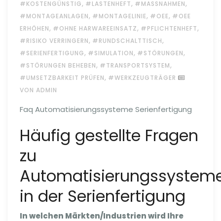
,
,
,
#KOSTENGÜNSTIG
#LASTENHEFT
#MASSNAHMEN
,
,
,
#MONTAGEANLAGEN
#MONTAGELINIE
#OEE
#OEE
,
,
,
ERHÖHEN
#OHNE HARWAREEINSATZ
#PFLICHTENHEFT
,
,
#RISIKO VERRINGERN
#RUNDSCHALTTISCH
,
,
,
#SERIENFERTIGUNG
#SIMULATION
#STÖRUNGEN
,
,
#STÖRUNGEN BEHEBEN
#TRANSPORTSYSTEM
,
#UMSETZBARKEIT PRÜFEN
#WERKZEUGTRÄGER
VON ADMIN
Faq Automatisierungssysteme Serienfertigung
Häufig gestellte Fragen
zu
Automatisierungssystem
in der Serienfertigung
In welchen Märkten/Industrien wird Ihre